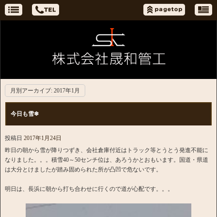
月別アーカイブ:
2017年1月
今日も雪❄
投稿日
2017年1月24日
昨日の朝から雪が降りつずき、会社倉庫付近はトラック等とうとう発進不能に
なりました。。。積雪40～50センチ位は、あろうかとおもいます。国道・県道
は大分とけましたが踏み固められた所が凸凹で危ないです。
明日は、長浜に朝から打ち合わせに行くので道が心配です。。。