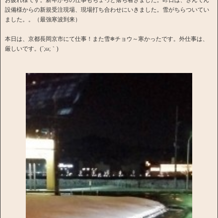
設備様からの新規受注現場、現場打ち合わせにいきました。雪がちらついてい
ました。。（最強寒波到来）
本日は、京都長岡京市にて仕事！また雪❄チョウ～寒かったです。外仕事は、
厳しいです。(´;ω;｀)