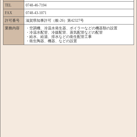
TEL
0748-46-7194
FAX
0748-43-1071
許可番号
滋賀県知事許可（般-26）第42327号
業務内容
・空調機、冷温水発生器、ボイラーなどの機器類の設置
・冷温水配管、冷媒配管、蒸気配管などの配管
・給水、給湯、排水などの衛生配管工事
・衛生陶器、機器、などの設置