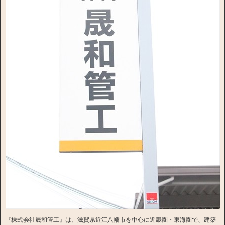
『株式会社晟和管工』は、滋賀県近江八幡市を中心に近畿圏・東海圏で、建築