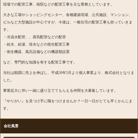
現場での配管工事、病院などの配管工事を主な業務としています。
大きな工場やショッピングセンター、各種建築現場、公共施設、マンション、
ビルなど大型施設が中心ですが、今後は、一般住宅の配管工事も担っていきま
す。
・冷温水配管、、蒸気配管などの配管
・給水、給湯、排水などの衛生配管工事
・衛生機器、風呂設備などの機器類設置
など、専門的な知識を有する配管工事です。
当社は順調に売上を伸ばし、平成26年5月より個人事業より、株式会社となりま
した。
事業拡大に伴い一緒に盛り立ててもらえる仲間を大募集しています。
『やりがい』を見つけ手に職をつけませんか？一日一日がとても早くかんじま
す。
会社風景